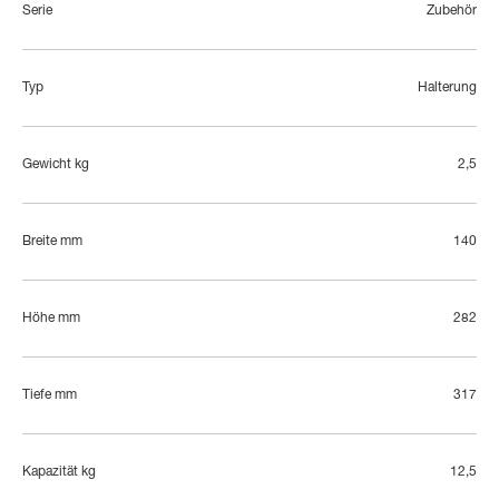
Serie
Zubehör
Typ
Halterung
Gewicht kg
2,5
Breite mm
140
Höhe mm
282
Tiefe mm
317
Kapazität kg
12,5