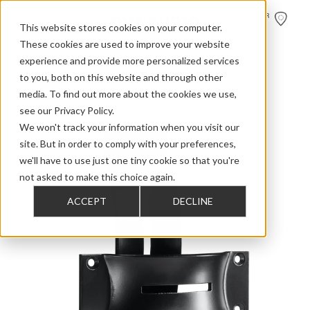
HÄNDLER
FINDEN
This website stores cookies on your computer.
These cookies are used to improve your website
experience and provide more personalized services
>
>
>
Home
Home Audio
Accessories
Wall Mount Bracket
to you, both on this website and through other
media. To find out more about the cookies we use,
see our Privacy Policy.
We won't track your information when you visit our
site. But in order to comply with your preferences,
we'll have to use just one tiny cookie so that you're
not asked to make this choice again.
ACCEPT
DECLINE