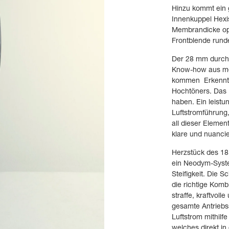
Hinzu kommt ein 
Innenkuppel Hexi
Membrandicke op
Frontblende rund
Der 28 mm durch
Know-how aus meh
kommen Erkenntni
Hochtöners. Das E
haben. Ein leist
Luftstromführung
all dieser Element
klare und nuanci
Herzstück des 1
ein Neodym-Syste
Steifigkeit. Die 
die richtige Komb
straffe, kraftvol
gesamte Antriebs
Luftstrom mithilf
welches direkt in