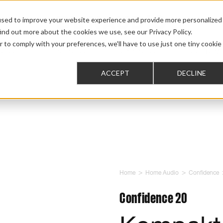
used to improve your website experience and provide more personalized
ind out more about the cookies we use, see our Privacy Policy.
r to comply with your preferences, we'll have to use just one tiny cookie
AUDIO
PRO AUDIO
CAR AUDIO
CUSTOM 
ACCEPT
DECLINE
>
>
Home
Home Audio
Confidence
Confidence 20