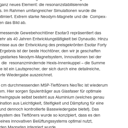
ganz neues Element: die resonanzstabilisierende
s. Im Rahmen umfangreicher Simulationen wurde die
timiert. Extrem starke Neodym-Magnete und die Compex-
en das Bild ab.
messende Gewebehochtöner Esotar3 repräsentiert das
r als 40 Jahren Entwicklungstätigkeit bei Dynaudio. Hinzu
sse aus der Entwicklung des preisgekrönten Esotar Forty
rgebnis ist der beste Hochtöner, den wir je geschaffen
ungsstarkes Neodym-Magnetsystem, Innovationen bei der
, die resonanzmindernde Hexis-Innenkuppel – die Summe
e ist ein Lautsprecher, der sich durch eine detailreiche,
erte Wiedergabe auszeichnet.
8 cm durchmessenden MSP-Tieftöners NeoTec ist wiederum
m. Hier sorgen Spulenträger aus Glasfaser für optimale
Schwingspule selbst besteht aus Aluminium (welches genau
ination aus Leichtigkeit, Steifigkeit und Dämpfung für eine
le und dennoch kontrollierte Basswiedergabe bietet). Das
system des Tieftöners wurde so konzipiert, dass es den
e eines innovativen Belüftungssystems optimal nutzt,
 den Magneten integriert wurde.