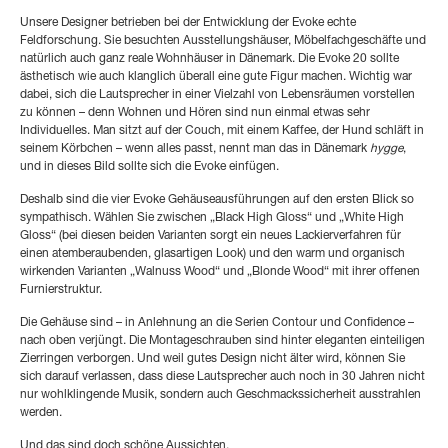
Unsere Designer betrieben bei der Entwicklung der Evoke echte
Feldforschung. Sie besuchten Ausstellungshäuser, Möbelfachgeschäfte und
natürlich auch ganz reale Wohnhäuser in Dänemark. Die Evoke 20 sollte
ästhetisch wie auch klanglich überall eine gute Figur machen. Wichtig war
dabei, sich die Lautsprecher in einer Vielzahl von Lebensräumen vorstellen
zu können – denn Wohnen und Hören sind nun einmal etwas sehr
Individuelles. Man sitzt auf der Couch, mit einem Kaffee, der Hund schläft in
seinem Körbchen – wenn alles passt, nennt man das in Dänemark
hygge
,
und in dieses Bild sollte sich die Evoke einfügen.
Deshalb sind die vier Evoke Gehäuseausführungen auf den ersten Blick so
sympathisch. Wählen Sie zwischen „Black High Gloss“ und „White High
Gloss“ (bei diesen beiden Varianten sorgt ein neues Lackierverfahren für
einen atemberaubenden, glasartigen Look) und den warm und organisch
wirkenden Varianten „Walnuss Wood“ und „Blonde Wood“ mit ihrer offenen
Furnierstruktur.
Die Gehäuse sind – in Anlehnung an die Serien Contour und Confidence –
nach oben verjüngt. Die Montageschrauben sind hinter eleganten einteiligen
Zierringen verborgen. Und weil gutes Design nicht älter wird, können Sie
sich darauf verlassen, dass diese Lautsprecher auch noch in 30 Jahren nicht
nur wohlklingende Musik, sondern auch Geschmackssicherheit ausstrahlen
werden.
Und das sind doch schöne Aussichten.