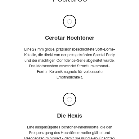
Cerotar Hochtöner
Eine 28 mm große, präzisionsbeschichtete Soft-Dome-
Kalotte, die direkt von der preisgekrönten Special Forty
und der mächtigen Confidence-Serie abgeleitet wurde.
Das Motorsystem verwendet Strontiumkarbonat-
Ferrit+-Keramikmagnete für verbesserte
Empfindlichkeit.
Die Hexis
Eine ausgeklügelte Hochtöner-Innenkalotte, die den
Frequenzgang des Hochtöners weiter glättet und
Resonanzen minimiert - damit Sie nur die erwünschten