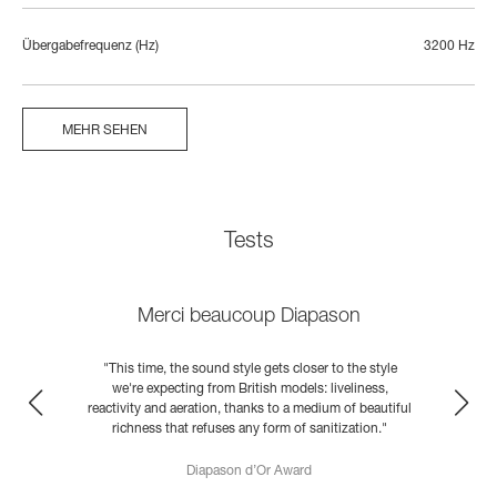
Übergabefrequenz (Hz)
3200 Hz
MEHR SEHEN
Tests
Merci beaucoup Diapason
"This time, the sound style gets closer to the style
we're expecting from British models: liveliness,
reactivity and aeration, thanks to a medium of beautiful
s
richness that refuses any form of sanitization."
Diapason d’Or Award
READ MORE