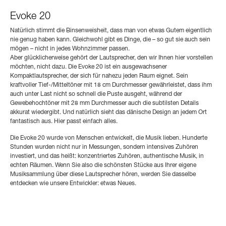
Evoke 20
Natürlich stimmt die Binsenweisheit, dass man von etwas Gutem eigentlich
nie genug haben kann. Gleichwohl gibt es Dinge, die – so gut sie auch sein
mögen – nicht in jedes Wohnzimmer passen.
Aber glücklicherweise gehört der Lautsprecher, den wir Ihnen hier vorstellen
möchten, nicht dazu. Die Evoke 20 ist ein ausgewachsener
Kompaktlautsprecher, der sich für nahezu jeden Raum eignet. Sein
kraftvoller Tief-/Mitteltöner mit 18 cm Durchmesser gewährleistet, dass ihm
auch unter Last nicht so schnell die Puste ausgeht, während der
Gewebehochtöner mit 28 mm Durchmesser auch die subtilsten Details
akkurat wiedergibt. Und natürlich sieht das dänische Design an jedem Ort
fantastisch aus. Hier passt einfach alles.
Die Evoke 20 wurde von Menschen entwickelt, die Musik lieben. Hunderte
Stunden wurden nicht nur in Messungen, sondern intensives Zuhören
investiert, und das heißt: konzentriertes Zuhören, authentische Musik, in
echten Räumen. Wenn Sie also die schönsten Stücke aus Ihrer eigene
Musiksammlung über diese Lautsprecher hören, werden Sie dasselbe
entdecken wie unsere Entwickler: etwas Neues.