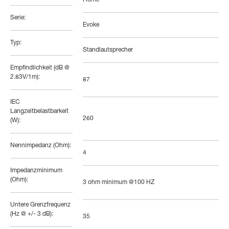
Home
Serie:
Evoke
Typ:
Standlautsprecher
Empfindlichkeit (dB @
2.83V/1m):
87
IEC
Langzeitbelastbarkeit
260
(W):
Nennimpedanz (Ohm):
4
Impedanzminimum
(Ohm):
3 ohm minimum @100 HZ
Untere Grenzfrequenz
(Hz @ +/- 3 dB):
35