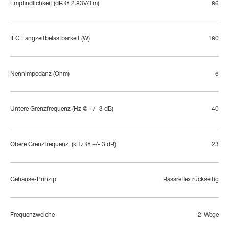
Empfindlichkeit (dB @ 2.83V/1m)
86
IEC Langzeitbelastbarkeit (W)
180
Nennimpedanz (Ohm)
6
Untere Grenzfrequenz (Hz @ +/- 3 dB)
40
Obere Grenzfrequenz  (kHz @ +/- 3 dB)
23
Gehäuse-Prinzip
Bassreflex rückseitig
Frequenzweiche
2-Wege