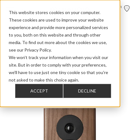
HÄNDLER
FINDEN
This website stores cookies on your computer.
These cookies are used to improve your website
experience and provide more personalized services
>
>
>
Home
Home Audio
Evoke
Evoke 20
to you, both on this website and through other
media. To find out more about the cookies we use,
see our Privacy Policy.
We won't track your information when you visit our
site. But in order to comply with your preferences,
we'll have to use just one tiny cookie so that you're
not asked to make this choice again.
ACCEPT
DECLINE