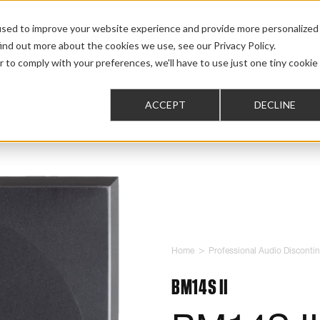
used to improve your website experience and provide more personalized
ind out more about the cookies we use, see our Privacy Policy.
r to comply with your preferences, we'll have to use just one tiny cookie
AUDIO
PRO AUDIO
CAR AUDIO
CUSTOM 
ACCEPT
DECLINE
>
Home
Professional Audio Disconti
BM14S II