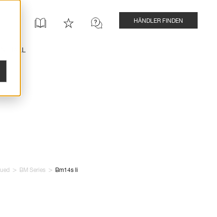
HÄNDLER FINDEN
INSTALL
>
>
nued
BM Series
Bm14s Ii