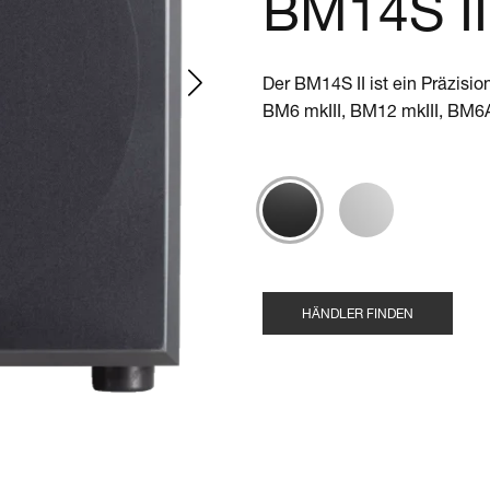
BM14S II
Der BM14S II ist ein Präzisi
BM6 mkIII, BM12 mkIII, BM6
HÄNDLER FINDEN