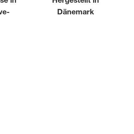
se in
Hergestellt in
ve-
Dänemark