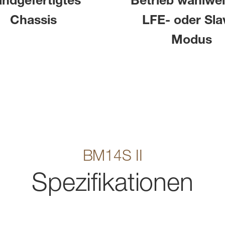
ndgefertigtes
Betrieb wahlwei
Chassis
LFE- oder Sla
Modus
BM14S II
Spezifikationen