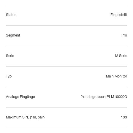
Status
Eingestellt
Segment
Pro
Serie
M Serie
Typ
Main Monitor
Analoge Eingänge
2x Lab.gruppen PLM10000Q
Maximum SPL (1m, pair)
133