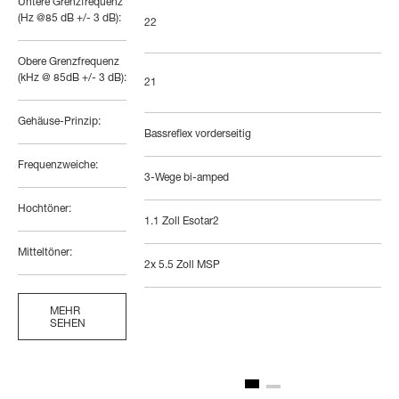
Untere Grenzfrequenz
(Hz @85 dB +/- 3 dB):
22
Obere Grenzfrequenz
(kHz @ 85dB +/- 3 dB):
21
Gehäuse-Prinzip:
Bassreflex vorderseitig
Frequenzweiche:
3-Wege bi-amped
Hochtöner:
1.1 Zoll Esotar2
Mitteltöner:
2x 5.5 Zoll MSP
MEHR
SEHEN