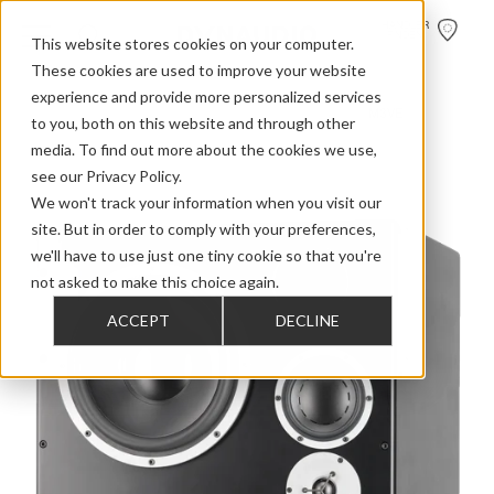
HÄNDLER
FINDEN
This website stores cookies on your computer.
These cookies are used to improve your website
experience and provide more personalized services
>
>
>
Home
Professional Audio Discontinued
M Series
M3VE
to you, both on this website and through other
media. To find out more about the cookies we use,
see our Privacy Policy.
We won't track your information when you visit our
site. But in order to comply with your preferences,
we'll have to use just one tiny cookie so that you're
not asked to make this choice again.
ACCEPT
DECLINE