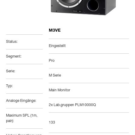
M3VE
Status:
Eingestellt
Segment:
Pro
Serie:
M Serie
Typ:
Main Monitor
Analoge Eingänge:
2x Lab.gruppen PLM10000Q
Maximum SPL (1m,
pair):
133