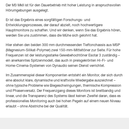
Der M3 MkII ist für den Dauerbetrieb mit hoher Leistung in anspruchsvollen
Hörumgebungen ausgelegt.
Er ist das Ergebnis eines sorgfältigen Forschungs- und
Entwicklungsprozesses, der darauf abzielt, noch hochwertigere
Hauptmonitore zu schaffen. Und wir denken, wenn Sie das Ergebnis hören,
werden Sie uns zustimmen, dass die Mühe sich gelohnt hat.
Hier stehen den beiden 300 mm durchmessenden Tieftonchassis aus MSP
(Magnesium-Silikat-Polymer) zwei 150-mm-Mitteltöner zur Seite. Für hohe
Frequenzen ist der leistungsstarke Gewebehochtöner Esotar 3 zuständig –
ein anerkanntes Spitzenmodell, das auch in preisgekrönten Hi-Fi- und
Home-Cinema-Systemen von Dynaudio seinen Dienst verrichtet.
Im Zusammenspiel dieser Komponenten entsteht ein Monitor, der sich durch
eine absolut klare, dynamische und kraftvolle Wiedergabe auszeichnet –
ohne typische Probleme wie Biegeschwingungen, thermische Kompression
und Phasenversatz. Der Frequenzgang dieses Monitors ist breitbandig und
linear, und die Transparenz des Systems lässt keinen Zweifel daran, dass es
professionelles Monitoring auch bei hohen Pegeln auf einem neuen Niveau
erlaubt – ohne Abstriche bei der Qualität.