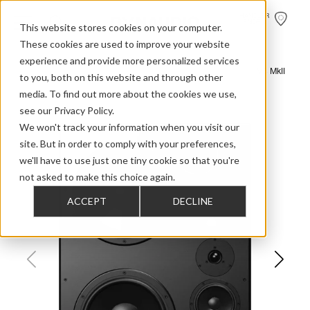
HÄNDLER
FINDEN
This website stores cookies on your computer.
These cookies are used to improve your website
experience and provide more personalized services
>
>
>
Home
Professional Audio
Dynaudio Acoustics M Series
M3 MkII
to you, both on this website and through other
media. To find out more about the cookies we use,
see our Privacy Policy.
We won't track your information when you visit our
site. But in order to comply with your preferences,
we'll have to use just one tiny cookie so that you're
not asked to make this choice again.
ACCEPT
DECLINE