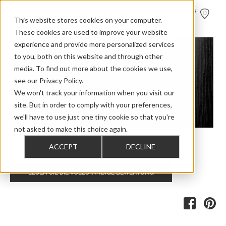
HÄNDLER
FINDEN
This website stores cookies on your computer.
These cookies are used to improve your website
experience and provide more personalized services
to you, both on this website and through other
media. To find out more about the cookies we use,
see our Privacy Policy.
We won't track your information when you visit our
site. But in order to comply with your preferences,
we'll have to use just one tiny cookie so that you're
not asked to make this choice again.
ACCEPT
DECLINE
Home
>
Review Overview
>
Bm
>
Bm 15a Amazona
LESEN SIE DIE VOLLSTÄNDIGE BEWERTUNG