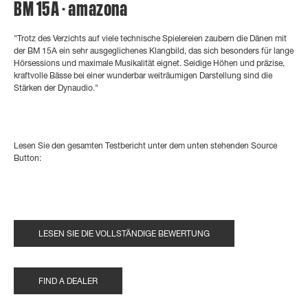
BM 15A - amazona
"
Trotz des Verzichts auf viele technische Spielereien zaubern die Dänen mit
der BM 15A ein sehr ausgeglichenes Klangbild, das sich besonders für lange
Hörsessions und maximale Musikalität eignet. Seidige Höhen und präzise,
kraftvolle Bässe bei einer wunderbar weiträumigen Darstellung sind die
Stärken der Dynaudio."
Lesen Sie den gesamten Testbericht unter dem unten stehenden Source
Button:
LESEN SIE DIE VOLLSTÄNDIGE BEWERTUNG
FIND A DEALER