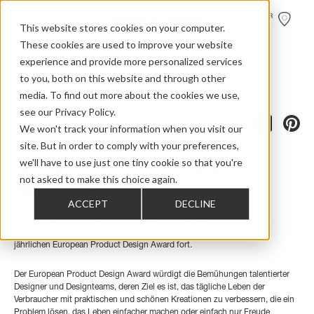
HÄNDLER
FINDEN
This website stores cookies on your computer.
These cookies are used to improve your website
experience and provide more personalized services
to you, both on this website and through other
Home
>
Review Overview
>
Confidence
>
Confidence 50
>
Dynaudio Confidence 50 Wins European Product Design Award
media. To find out more about the cookies we use,
see our Privacy Policy.
We won't track your information when you visit our
site. But in order to comply with your preferences,
Dynaudio Confidence 50 - European
we'll have to use just one tiny cookie so that you're
not asked to make this choice again.
Product Design Award
ACCEPT
DECLINE
Confidence 50 setzt Dynaudios starke Leistung bei europäischen
Designwettbewerben mit einem zweiten Sieg beim prestigeträchtigen
jährlichen European Product Design Award fort.
Der European Product Design Award würdigt die Bemühungen talentierter
Designer und Designteams, deren Ziel es ist, das tägliche Leben der
Verbraucher mit praktischen und schönen Kreationen zu verbessern, die ein
Problem lösen, das Leben einfacher machen oder einfach nur Freude