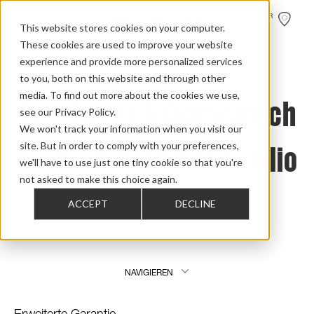
HÄNDLER
FINDEN
This website stores cookies on your computer.
These cookies are used to improve your website
Home
>
Support
>
Product Registration
experience and provide more personalized services
to you, both on this website and through other
media. To find out more about the cookies we use,
Herzlichen Glückwunsch
see our Privacy Policy.
We won't track your information when you visit our
zu Ihrem neuen Dynaudio
site. But in order to comply with your preferences,
we'll have to use just one tiny cookie so that you're
not asked to make this choice again.
Produkt!
ACCEPT
DECLINE
NAVIGIEREN