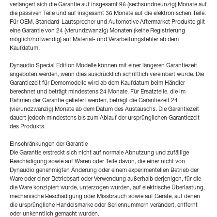
verlängert sich die Garantie auf insgesamt 96 (sechsundneunzig) Monate auf
die passiven Teile und auf insgesamt 36 Monate auf die elektronischen Teile.
Für OEM, Standard-Lautsprecher und Automotive Aftermarket Produkte gilt
eine Garantie von 24 (vierundzwanzig) Monaten (keine Registrierung
möglich/notwendig) auf Material- und Verarbeitungsfehler ab dem
Kaufdatum.
Dynaudio Special Edition Modelle können mit einer längeren Garantiezeit
angeboten werden, wenn dies ausdrücklich schriftlich vereinbart wurde. Die
Garantiezeit für Demomodelle wird ab dem Kaufdatum beim Händler
berechnet und beträgt mindestens 24 Monate. Für Ersatzteile, die im
Rahmen der Garantie geliefert werden, beträgt die Garantiezeit 24
(vierundzwanzig) Monate ab dem Datum des Austauschs. Die Garantiezeit
dauert jedoch mindestens bis zum Ablauf der ursprünglichen Garantiezeit
des Produkts.
Einschränkungen der Garantie
Die Garantie erstreckt sich nicht auf normale Abnutzung und zufällige
Beschädigung sowie auf Waren oder Teile davon, die einer nicht von
Dynaudio genehmigten Änderung oder einem experimentellen Betrieb der
Ware oder einer Betriebsart oder Verwendung außerhalb derjenigen, für die
die Ware konzipiert wurde, unterzogen wurden, auf elektrische Überlastung,
mechanische Beschädigung oder Missbrauch sowie auf Geräte, auf denen
die ursprüngliche Handelsmarke oder Seriennummern verändert, entfernt
oder unkenntlich gemacht wurden.