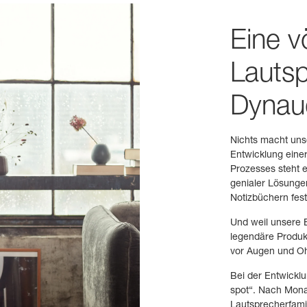
Eine v
Lautsp
Dynau
Nichts macht uns
Entwicklung eine
Prozesses steht e
genialer Lösungen
Notizbüchern fes
Und weil unsere E
legendäre Produkt
vor Augen und Ohr
Bei der Entwicklu
spot“. Nach Mona
Lautsprecherfamil