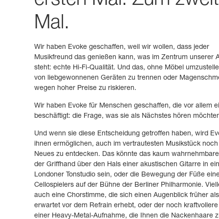
ersten Mal. Zum zwei
Mal.
Wir haben Evoke geschaffen, weil wir wollen, dass jeder
Musikfreund das genießen kann, was im Zentrum unserer A
steht: echte Hi-Fi-Qualität. Und das, ohne Möbel umzustelle
von liebgewonnenen Geräten zu trennen oder Magenschm
wegen hoher Preise zu riskieren.
Wir haben Evoke für Menschen geschaffen, die vor allem e
beschäftigt: die Frage, was sie als Nächstes hören möchte
Und wenn sie diese Entscheidung getroffen haben, wird Ev
ihnen ermöglichen, auch im vertrautesten Musikstück noch
Neues zu entdecken. Das könnte das kaum wahrnehmbare 
der Griffhand über den Hals einer akustischen Gitarre in e
Londoner Tonstudio sein, oder die Bewegung der Füße ein
Cellospielers auf der Bühne der Berliner Philharmonie. Viell
auch eine Chorstimme, die sich einen Augenblick früher als
erwartet vor dem Refrain erhebt, oder der noch kraftvoller
einer Heavy-Metal-Aufnahme, die Ihnen die Nackenhaare 