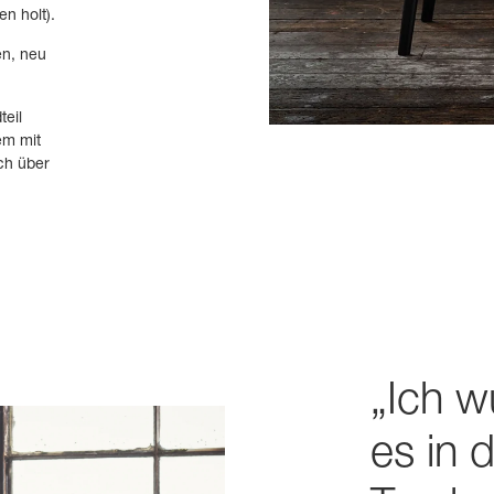
n holt).
en, neu
teil
em mit
ch über
„Ich w
es in 