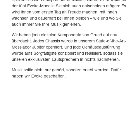
Spitzenklassen-Lautsprecher entwickelt wurden. Für welches
der fünf Evoke-Modelle Sie sich auch entscheiden mögen: Es
wird Ihnen vom ersten Tag an Freude machen, mit Ihnen
wachsen und dauerhaft bei Ihnen bleiben – wie und wo Sie
auch immer Sie Ihre Musik genießen.
Wir haben jede einzelne Komponente von Grund auf neu
überdacht. Jedes Chassis wurde in unserem State-of-the-Art-
Messlabor Jupiter optimiert. Und jede Gehäuseausführung
wurde aufs Sorgfältigste konzipiert und realisiert, sodass sie
unseren exklusivsten Lautsprechern in nichts nachstehen.
Musik sollte nicht nur gehört, sondern erlebt werden. Dafür
Evoke 10
Evoke 25C
haben wir Evoke geschaffen.