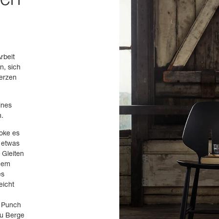
ten
rbeit
n, sich
erzen
ines
n.
oke es
 etwas
Gleiten
inem
es
eicht
e Punch
zu Berge