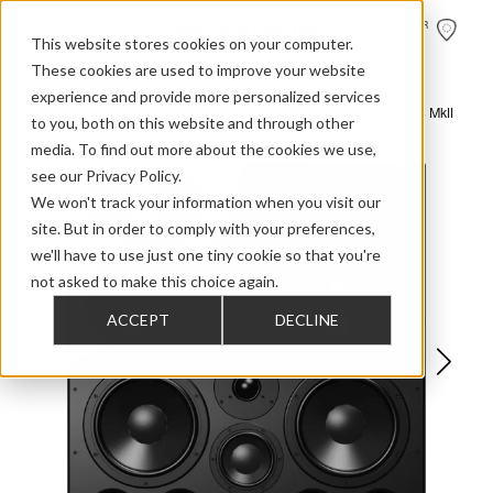
HÄNDLER
FINDEN
This website stores cookies on your computer.
These cookies are used to improve your website
experience and provide more personalized services
>
>
>
Home
Professional Audio
Dynaudio Acoustics M Series
M4 MkII
to you, both on this website and through other
media. To find out more about the cookies we use,
see our Privacy Policy.
We won't track your information when you visit our
site. But in order to comply with your preferences,
we'll have to use just one tiny cookie so that you're
not asked to make this choice again.
ACCEPT
DECLINE